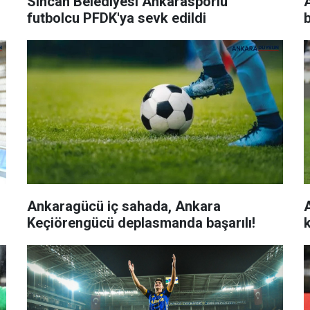
Sincan Belediyesi Ankarasporlu
A
futbolcu PFDK'ya sevk edildi
Ankaragücü iç sahada, Ankara
Keçiörengücü deplasmanda başarılı!
k