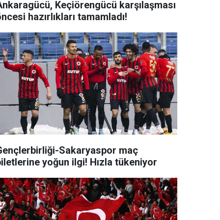
Ankaragücü, Keçiörengücü karşılaşması
ncesi hazırlıkları tamamladı!
Gençlerbirliği-Sakaryaspor maç
iletlerine yoğun ilgi! Hızla tükeniyor