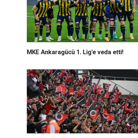
MKE Ankaragücü 1. Lig'e veda etti!