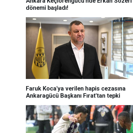
Ankara Keçiörengücü'nde Erkan Sözeri
dönemi başladı!
Faruk Koca'ya verilen hapis cezasına
Ankaragücü Başkanı Fırat'tan tepki