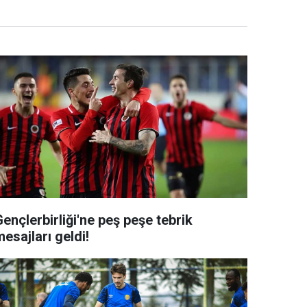
ençlerbirliği'ne peş peşe tebrik
esajları geldi!