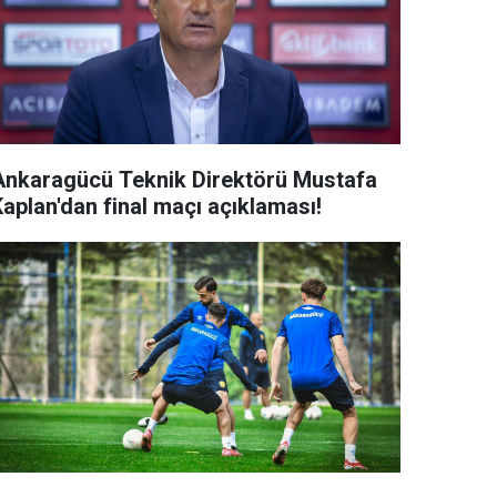
Ankaragücü Teknik Direktörü Mustafa
Kaplan'dan final maçı açıklaması!