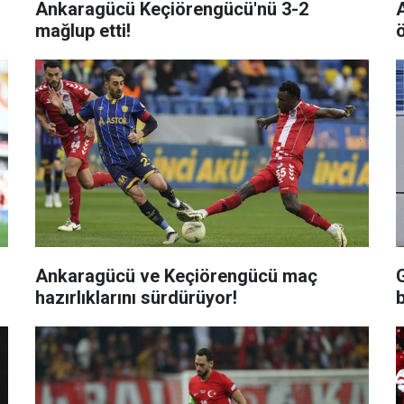
Ankaragücü Keçiörengücü'nü 3-2
mağlup etti!
ö
Ankaragücü ve Keçiörengücü maç
hazırlıklarını sürdürüyor!
b