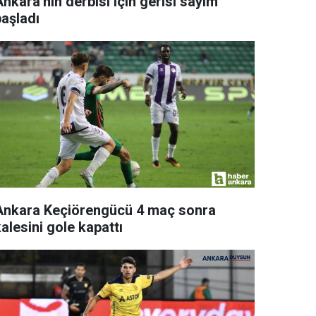
nkara'nın derbisi için gerisi sayım
başladı
Ankara Keçiörengücü 4 maç sonra
alesini gole kapattı