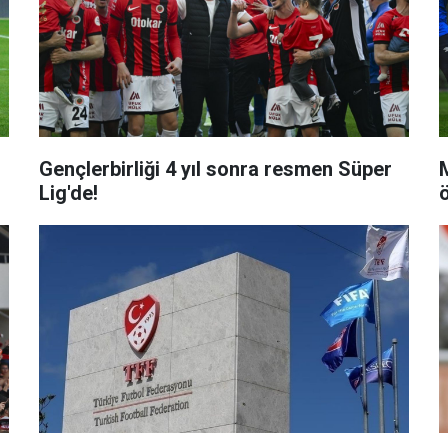
Gençlerbirliği 4 yıl sonra resmen Süper
Lig'de!
ö