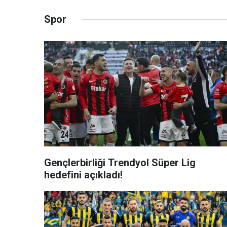
Spor
Gençlerbirliği Trendyol Süper Lig
hedefini açıkladı!