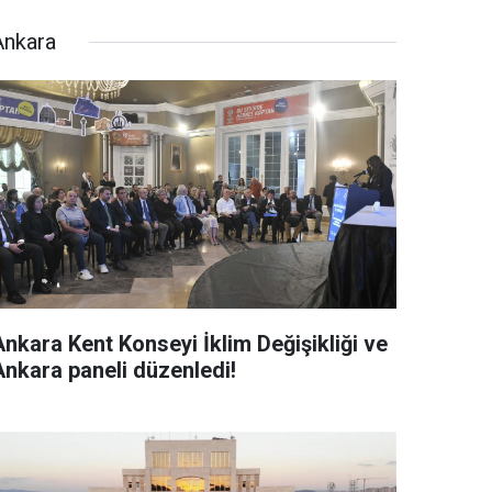
Ankara
Ankara Kent Konseyi İklim Değişikliği ve
Ankara paneli düzenledi!