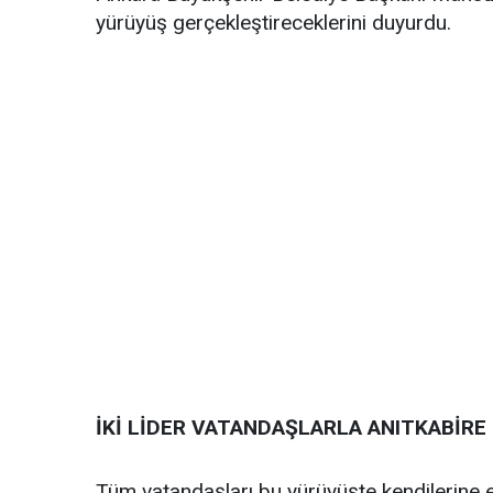
yürüyüş gerçekleştireceklerini duyurdu.
İKİ LİDER VATANDAŞLARLA ANITKABİRE
Tüm vatandaşları bu yürüyüşte kendilerine