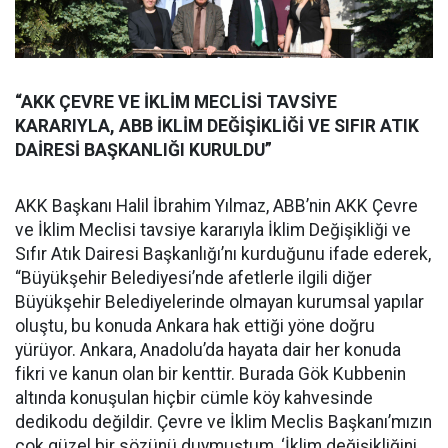
“AKK ÇEVRE VE İKLİM MECLİSİ TAVSİYE
KARARIYLA, ABB İKLİM DEĞİŞİKLİĞİ VE SIFIR ATIK
DAİRESİ BAŞKANLIĞI KURULDU”
AKK Başkanı Halil İbrahim Yılmaz, ABB’nin AKK Çevre
ve İklim Meclisi tavsiye kararıyla İklim Değişikliği ve
Sıfır Atık Dairesi Başkanlığı’nı kurduğunu ifade ederek,
“Büyükşehir Belediyesi’nde afetlerle ilgili diğer
Büyükşehir Belediyelerinde olmayan kurumsal yapılar
oluştu, bu konuda Ankara hak ettiği yöne doğru
yürüyor. Ankara, Anadolu’da hayata dair her konuda
fikri ve kanun olan bir kenttir. Burada Gök Kubbenin
altında konuşulan hiçbir cümle köy kahvesinde
dedikodu değildir. Çevre ve İklim Meclis Başkanı’mızın
çok güzel bir sözünü duymuştum, ‘İklim değişikliğini