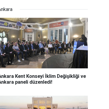
Ankara
Ankara Kent Konseyi İklim Değişikliği ve
Ankara paneli düzenledi!