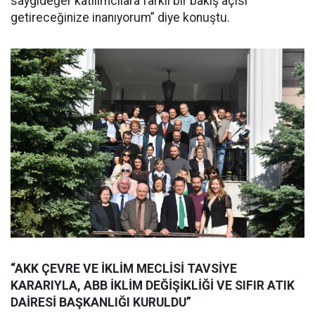
saygıdeğer katılımcılara farklı bir bakış açısı
getireceğinize inanıyorum” diye konuştu.
“AKK ÇEVRE VE İKLİM MECLİSİ TAVSİYE
KARARIYLA, ABB İKLİM DEĞİŞİKLİĞİ VE SIFIR ATIK
DAİRESİ BAŞKANLIĞI KURULDU”