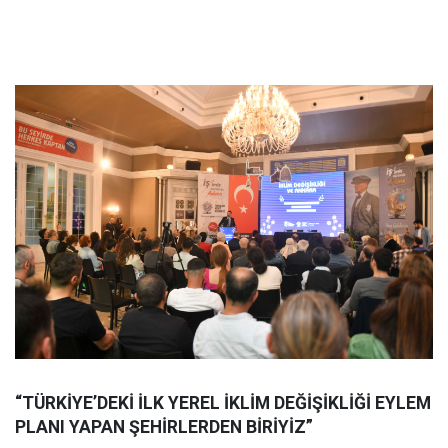
“TÜRKİYE’DEKİ İLK YEREL İKLİM DEĞİŞİKLİĞİ EYLEM
PLANI YAPAN ŞEHİRLERDEN BİRİYİZ”