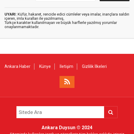
UYARI:
Küfür, hakaret, rencide edici cümleler veya imalar, inançlara saldırı
içeren, imla kuralları ile yazılmamış,
Türkçe karakter kullanılmayan ve büyük harflerle yazılmış yorumlar
onaylanmamaktadır.
Ankara Haber
Künye
İletişim
Gizlilik İlkeleri
Ankara Duysun
© 2024