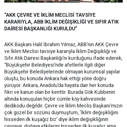
“AKK ÇEVRE VE İKLİM MECLİSİ TAVSİYE
KARARIYLA, ABB İKLİM DEĞİŞİKLİĞİ VE SIFIR ATIK
DAİRESİ BAŞKANLIĞI KURULDU”
AKK Başkanı Halil İbrahim Yılmaz, ABB’nin AKK Çevre
ve İklim Meclisi tavsiye kararıyla İklim Değişikliği ve
Sıfır Atık Dairesi Başkanlığı’nı kurduğunu ifade ederek,
“Büyükşehir Belediyesi’nde afetlerle ilgili diğer
Büyükşehir Belediyelerinde olmayan kurumsal yapılar
oluştu, bu konuda Ankara hak ettiği yöne doğru
yürüyor. Ankara, Anadolu’da hayata dair her konuda
fikri ve kanun olan bir kenttir. Burada Gök Kubbenin
altında konuşulan hiçbir cümle köy kahvesinde
dedikodu değildir. Çevre ve İklim Meclis Başkanı’mızın
çok güzel bir sözünü duymuştum, ‘İklim değişikliğini
hisseden ilk kuşağız biz’ diye iklim değişikliğinin
çevreye, doğaya etkilerini hisseden ilk kuşağız ama