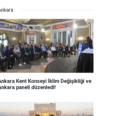
Ankara
Ankara Kent Konseyi İklim Değişikliği ve
Ankara paneli düzenledi!