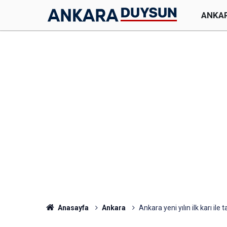
ANKA
Anasayfa
Ankara
Ankara yeni yılın ilk karı ile t