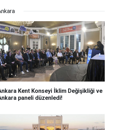
Ankara
Ankara Kent Konseyi İklim Değişikliği ve
Ankara paneli düzenledi!