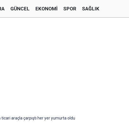
RA
GÜNCEL
EKONOMI
SPOR
SAĞLIK
icari araçla çarpıştı her yer yumurta oldu