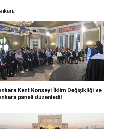
Ankara
Ankara Kent Konseyi İklim Değişikliği ve
Ankara paneli düzenledi!