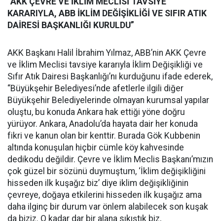
“AKK ÇEVRE VE İKLİM MECLİSİ TAVSİYE
KARARIYLA, ABB İKLİM DEĞİŞİKLİĞİ VE SIFIR ATIK
DAİRESİ BAŞKANLIĞI KURULDU”
AKK Başkanı Halil İbrahim Yılmaz, ABB’nin AKK Çevre
ve İklim Meclisi tavsiye kararıyla İklim Değişikliği ve
Sıfır Atık Dairesi Başkanlığı’nı kurduğunu ifade ederek,
“Büyükşehir Belediyesi’nde afetlerle ilgili diğer
Büyükşehir Belediyelerinde olmayan kurumsal yapılar
oluştu, bu konuda Ankara hak ettiği yöne doğru
yürüyor. Ankara, Anadolu’da hayata dair her konuda
fikri ve kanun olan bir kenttir. Burada Gök Kubbenin
altında konuşulan hiçbir cümle köy kahvesinde
dedikodu değildir. Çevre ve İklim Meclis Başkanı’mızın
çok güzel bir sözünü duymuştum, ‘İklim değişikliğini
hisseden ilk kuşağız biz’ diye iklim değişikliğinin
çevreye, doğaya etkilerini hisseden ilk kuşağız ama
daha ilginç bir durum var önlem alabilecek son kuşak
da biziz. O kadar dar bir alana sıkıştık biz,