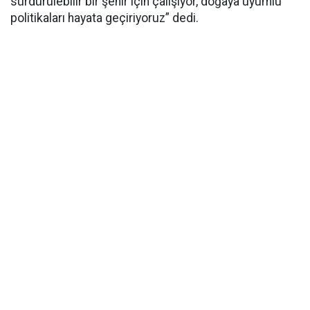
sürdürülebilir bir şehir için çalışıyor, doğaya uyumlu
politikaları hayata geçiriyoruz” dedi.