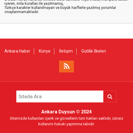
içeren, imla kuralları ile yazılmamış,
Türkçe karakter kullanılmayan ve büyük harflerle yazılmış yorumlar
onaylanmamaktadır.
Ankara Haber
Künye
İletişim
Gizlilik İlkeleri
Ankara Duysun
© 2024
Sitemizde kullanılan içerik ve görsellerin tüm hakları saklıdır, izinsiz
kullanımı hukuki yaptırıma tabidir.