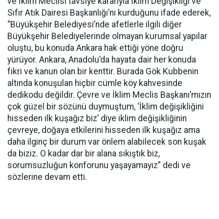
ve İklim Meclisi tavsiye kararıyla İklim Değişikliği ve
Sıfır Atık Dairesi Başkanlığı’nı kurduğunu ifade ederek,
“Büyükşehir Belediyesi’nde afetlerle ilgili diğer
Büyükşehir Belediyelerinde olmayan kurumsal yapılar
oluştu, bu konuda Ankara hak ettiği yöne doğru
yürüyor. Ankara, Anadolu’da hayata dair her konuda
fikri ve kanun olan bir kenttir. Burada Gök Kubbenin
altında konuşulan hiçbir cümle köy kahvesinde
dedikodu değildir. Çevre ve İklim Meclis Başkanı’mızın
çok güzel bir sözünü duymuştum, ‘İklim değişikliğini
hisseden ilk kuşağız biz’ diye iklim değişikliğinin
çevreye, doğaya etkilerini hisseden ilk kuşağız ama
daha ilginç bir durum var önlem alabilecek son kuşak
da biziz. O kadar dar bir alana sıkıştık biz,
sorumsuzluğun konforunu yaşayamayız” dedi ve
sözlerine devam etti.