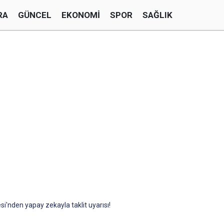
RA
GÜNCEL
EKONOMI
SPOR
SAĞLIK
i'nden yapay zekayla taklit uyarısı!