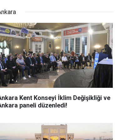
Ankara
Ankara Kent Konseyi İklim Değişikliği ve
Ankara paneli düzenledi!