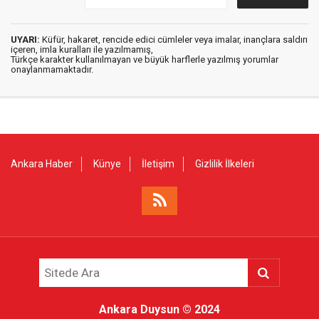
UYARI:
Küfür, hakaret, rencide edici cümleler veya imalar, inançlara saldırı
içeren, imla kuralları ile yazılmamış,
Türkçe karakter kullanılmayan ve büyük harflerle yazılmış yorumlar
onaylanmamaktadır.
Ankara Haber
Künye
İletişim
Gizlilik İlkeleri
Ankara Duysun
© 2024