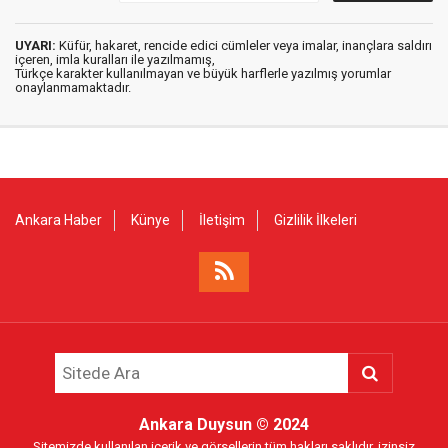
UYARI:
Küfür, hakaret, rencide edici cümleler veya imalar, inançlara saldırı
içeren, imla kuralları ile yazılmamış,
Türkçe karakter kullanılmayan ve büyük harflerle yazılmış yorumlar
onaylanmamaktadır.
Ankara Haber
Künye
İletişim
Gizlilik İlkeleri
Ankara Duysun
© 2024
Sitemizde kullanılan içerik ve görsellerin tüm hakları saklıdır, izinsiz