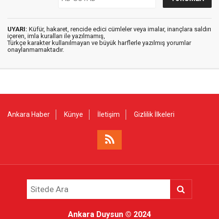
UYARI:
Küfür, hakaret, rencide edici cümleler veya imalar, inançlara saldırı
içeren, imla kuralları ile yazılmamış,
Türkçe karakter kullanılmayan ve büyük harflerle yazılmış yorumlar
onaylanmamaktadır.
Ankara Haber
Künye
İletişim
Gizlilik İlkeleri
Ankara Duysun
© 2024