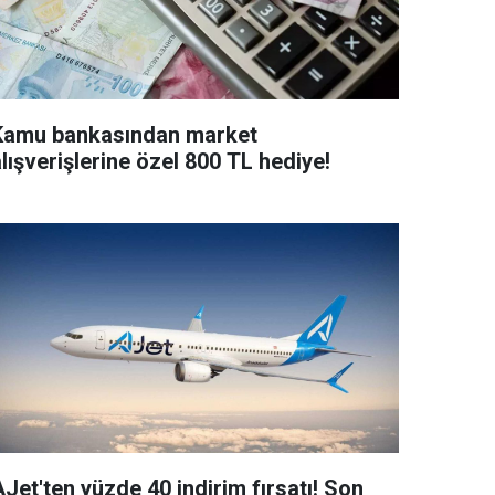
Kamu bankasından market
lışverişlerine özel 800 TL hediye!
Jet'ten yüzde 40 indirim fırsatı! Son